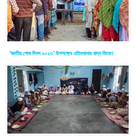
“জাতীয় শোক দিবস ২০২৩” উপলক্ষ্যে এতিমখানায় খাদ্য বিতরণ